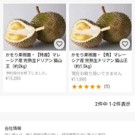
かをり果樹園・【特選】マレ
かをり果樹園・【秀】マレー
ーシア産 完熟生ドリアン 猫山
シア産 完熟生ドリアン 猫山王
王（約2kg）
（約1.5kg）
予約受付を終了しました。
現在お取り扱いできません
¥
15,280
¥
11,880
（1）
2
件中
1
-
2
件表示
会社情報