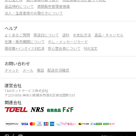
安心堂とは
個人情報の取り扱い
特定商取引法に基づく表記
返品特約について
酒類販売管理者標識
法人・生産者様のお取引きについて
ヘルプ
よくあるご質問
発送日について
送料
お支払方法
返品・キャンセル
在庫・販売期間について
のし・メッセージカード
領収書
安心堂会員について
FAX注文
※インボイス対応済
お問い合わせ
チャット
メール
電話
配送状況確認
運営会社
T&Nネットサービス株式会社
〒223-0056 神奈川県横浜市港北区新吉田町533
関連会社