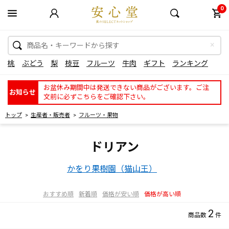
0
桃
ぶどう
梨
枝豆
フルーツ
牛肉
ギフト
ランキング
お盆休み期間中は発送できない商品がございます。ご注
お知らせ
文前に必ずこちらをご確認下さい。
トップ
生産者・販売者
フルーツ・果物
ドリアン
かをり果樹園（猫山王）
おすすめ順
新着順
価格が安い順
価格が高い順
2