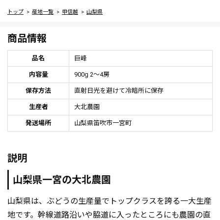
トップ
産地一覧
甲信越
山梨県
商品情報
品名
巨峰
内容量
900g 2～4房
保存方法
直射日光を避けて冷暗所に保存
生産者
大北農園
発送場所
山梨県笛吹市一宮町
説明
山梨県一宮の大北農園
山梨県は、ぶどうの生産量でトップクラスを誇る一大生産
地です。幹線道路沿いや脇道に入ったところにも農園の直