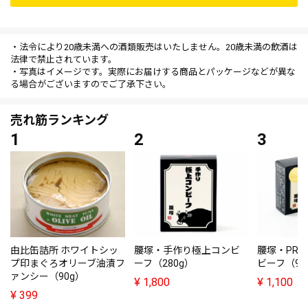
・法令により20歳未満への酒類販売はいたしません。20歳未満の飲酒は
法律で禁止されています。
・写真はイメージです。実際にお届けする商品とパッケージなどが異な
る場合がございますのでご了承下さい。
売れ筋ランキング
由比缶詰所 ホワイトシッ
腰塚・手作り極上コンビ
腰塚・PRE
プ印まぐろオリーブ油漬フ
ーフ（280g）
ビーフ（95
ァンシー（90g）
¥
1,800
¥
1,100
¥
399