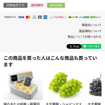
日時指定不可
送料無料
産地直送
発送日について
返品特約について
商品についてお問い合わせ
この商品を買った人はこんな商品も買ってい
ます
陽のあたる桃園・柳蓮田
大北農園・シャインマス
大北農園・