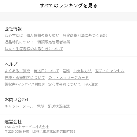
すべてのランキングを見る
会社情報
安心堂とは
個人情報の取り扱い
特定商取引法に基づく表記
返品特約について
酒類販売管理者標識
法人・生産者様のお取引きについて
ヘルプ
よくあるご質問
発送日について
送料
お支払方法
返品・キャンセル
在庫・販売期間について
のし・メッセージカード
領収書
安心堂会員について
FAX注文
※インボイス対応済
お問い合わせ
チャット
メール
電話
配送状況確認
運営会社
T&Nネットサービス株式会社
〒223-0056 神奈川県横浜市港北区新吉田町533