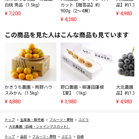
白桃 秀品（1.5kg）
カット【贈答品】約
品】約1.3
900g（2～4房）
¥
7,200
¥
4,980
¥
4,380
この商品を見た人はこんな商品も見ています
かきうち農園・熊野ハウ
野口農園・柳蓮田蓮根
大北農園・
スみかん（1.5kg）
【夏】（1kg）
品】約1.3
¥
4,880
¥
3,980
¥
4,980
トップ
生産者・販売者
フルーツ・果物
ぶどう
大北農園（巨峰・シャインマスカット）
トップ
品目
フルーツ・果物
ぶどう
巨峰