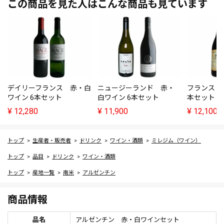
この商品を見た人はこんな商品も見ています
デイリーフランス 赤・白
ニュージーランド 赤・
フランス 
ワイン 6本セット
白ワイン 6本セット
本セット
¥
12,280
¥
11,900
¥
12,100
トップ
生産者・販売者
ドリンク
ワイン・酒類
ミレジム（ワイン）
トップ
品目
ドリンク
ワイン・酒類
トップ
産地一覧
南米
アルゼンチン
商品情報
品名
アルゼンチン 赤・白ワインセット