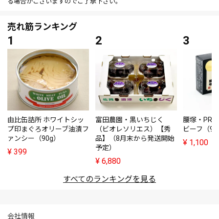
る場合がございますのでご了承下さい。
売れ筋ランキング
由比缶詰所 ホワイトシッ
富田農園・黒いちじく
腰塚・PRE
プ印まぐろオリーブ油漬フ
（ビオレソリエス）【秀
ビーフ（95
ァンシー（90g）
品】（8月末から発送開始
¥
1,100
予定）
¥
399
¥
6,880
すべてのランキングを見る
会社情報