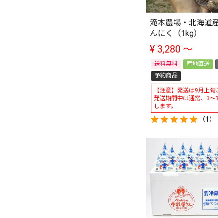
滝本農場・北海道産
んにく（1kg）
¥
3,280
〜
送料無料
産地直送
予約商品
【注意】発送は9月上旬
発送期間中は通常、3～
します。
（1）