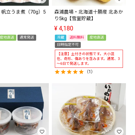
帆立うま煮（70g）5
森浦農場・北海道十勝産 北あか
り5kg【雪室貯蔵】
¥
4,180
産地直送
通常発送
冷蔵
送料無料
産地直送
日時指定不可
【注意】土付きの状態です。大小混
在、奇形、傷ありを含みます。通常、3
～6日で発送します。
（1）