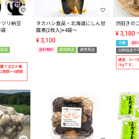
ッツリ納豆
タカハシ食品・北海道にしん甘
渋田きのこ
3袋
露煮(2枚入)×4袋～
¥
3,180
¥
3,100
冷蔵
送料
地直送
送料無料
産地直送
通常発送
日時指定不
通常、3～7
1kgです。
響で注文が集
2週間～4週間