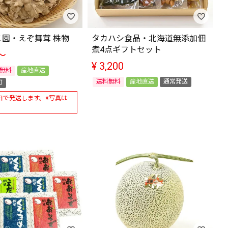
園・えぞ舞茸 株物
タカハシ食品・北海道無添加佃
煮4点ギフトセット
〜
¥
3,200
無料
産地直送
送料無料
産地直送
通常発送
可
日で発送します。※写真は