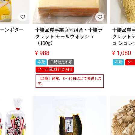
コーンポター
十勝品質事業協同組合・十勝ラ
十勝品質
クレット モールウォッシュ
クレット
（100g）
ュ シュレ
¥
988
¥
1,080
冷蔵
日時指定不可
冷蔵
クー
クール便送料+216円
【注意】通常、3～10日ほどで発送しま
す。