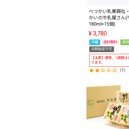
べつかい乳業興社
かいの牛乳屋さん(
180ml×15個)
¥
3,780
冷蔵
送料無料
産
日時指定不可
【注意】通常、1週間ほ
ります。
（1）