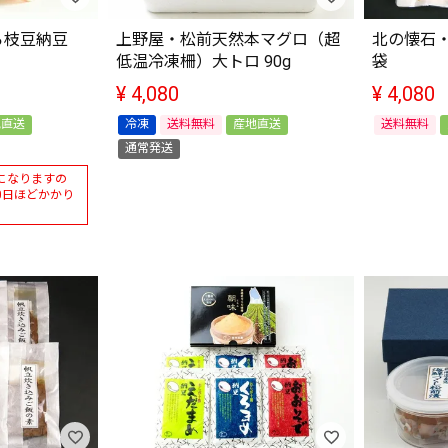
ろ枝豆納豆
上野屋・松前天然本マグロ（超
北の懐石・
低温冷凍柵）大トロ 90g
袋
¥
4,080
¥
4,080
地直送
冷凍
送料無料
産地直送
送料無料
通常発送
になりますの
0日ほどかかり