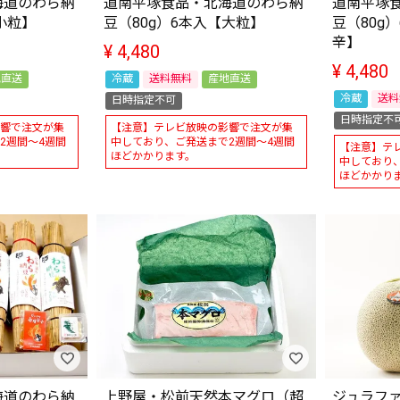
海道のわら納
道南平塚食品・北海道のわら納
道南平塚
小粒】
豆（80g）6本入【大粒】
豆（80g
辛】
¥
4,480
¥
4,480
地直送
冷蔵
送料無料
産地直送
冷蔵
送料
日時指定不可
日時指定不
響で注文が集
【注意】テレビ放映の影響で注文が集
2週間～4週間
中しており、ご発送まで2週間～4週間
【注意】テ
ほどかかります。
中しており
ほどかかり
海道のわら納
上野屋・松前天然本マグロ（超
ジュラフ