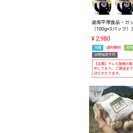
道南平塚食品・ガ
（100g×3パック）
¥
2,980
冷蔵
送料無料
産
日時指定不可
【注意】テレビ放映の影
中しており、ご発送まで
ほどかかります。