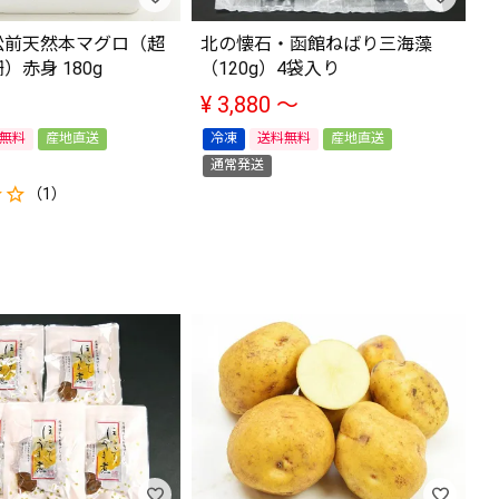
松前天然本マグロ（超
北の懐石・函館ねばり三海藻
）赤身 180g
（120g）4袋入り
¥
3,880
〜
無料
産地直送
冷凍
送料無料
産地直送
通常発送
（1）