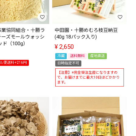
事業協同組合・十勝ラ
中田園・十勝めむろ枝豆納豆
チーズモールウォッシ
(40g 18パック入り)
ッド（100g）
¥
2,650
冷蔵
送料無料
産地直送
ル便送料+216円
日時指定不可
【注意】※完全受注生産になりますの
で、お届けまでに最大10日ほどかかり
ます。