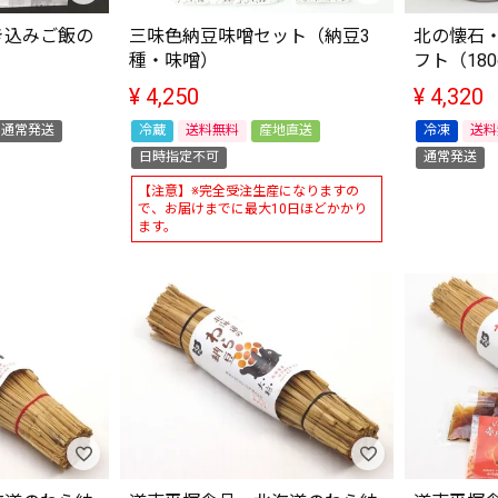
き込みご飯の
三味色納豆味噌セット（納豆3
北の懐石
種・味噌）
フト（180
¥
4,250
¥
4,320
通常発送
冷蔵
送料無料
産地直送
冷凍
送料
日時指定不可
通常発送
【注意】※完全受注生産になりますの
で、お届けまでに最大10日ほどかかり
ます。