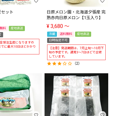
豆セット
日原メロン園・北海道夕張産 完
熟赤肉日原メロン【1玉入り】
¥
3,680
〜
無料
産地直送
冷蔵
送料無料
産地直送
可
日時指定不可
完全受注生産になりますの
までに最大10日ほどかかり
【注意】発送期間は、7月上旬～10月下
旬の予定です。通常3～7日ほどで出荷
しています。
（2）