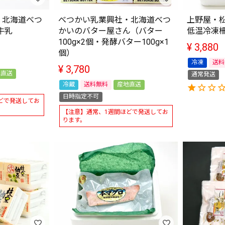
・北海道べつ
べつかい乳業興社・北海道べつ
上野屋・
牛乳
かいのバター屋さん（バター
低温冷凍柵
100g×2個・発酵バター100g×1
¥
3,880
個）
冷凍
送料
¥
3,780
地直送
通常発送
冷蔵
送料無料
産地直送
日時指定不可
どで発送してお
【注意】通常、1週間ほどで発送してお
ります。