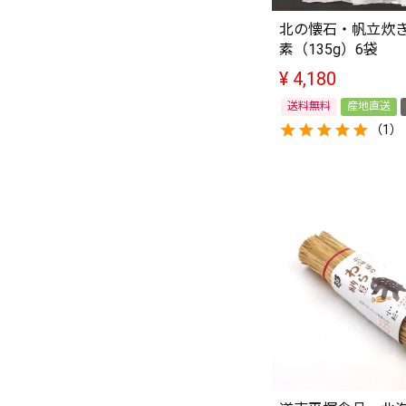
北の懐石・帆立炊
素（135g）6袋
¥
4,180
送料無料
産地直送
（1）