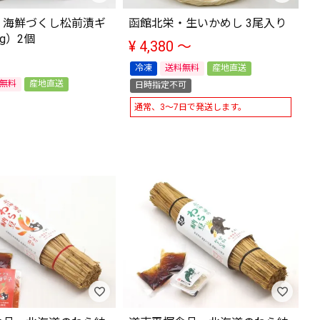
・海鮮づくし松前漬ギ
函館北栄・生いかめし 3尾入り
g）2個
¥
4,380
〜
冷凍
送料無料
産地直送
無料
産地直送
日時指定不可
通常、3～7日で発送します。