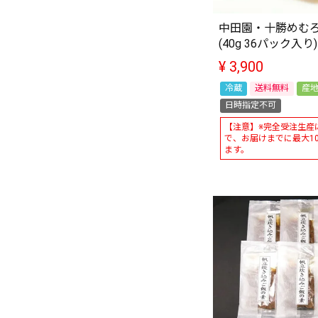
中田園・十勝めむ
(40g 36パック入り)
¥
3,900
冷蔵
送料無料
産
日時指定不可
【注意】※完全受注生産
で、お届けまでに最大1
ます。