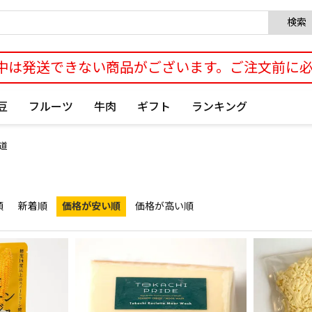
検索
中は発送できない商品がございます。ご注文前に
豆
フルーツ
牛肉
ギフト
ランキング
道
順
新着順
価格が安い順
価格が高い順