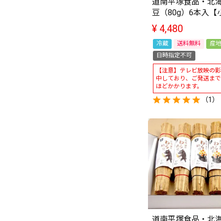
道南平塚食品・北
豆（80g）6本入【
¥
4,480
冷蔵
送料無料
産
日時指定不可
【注意】テレビ放映の影
中しており、ご発送まで
ほどかかります。
（1）
道南平塚食品・北