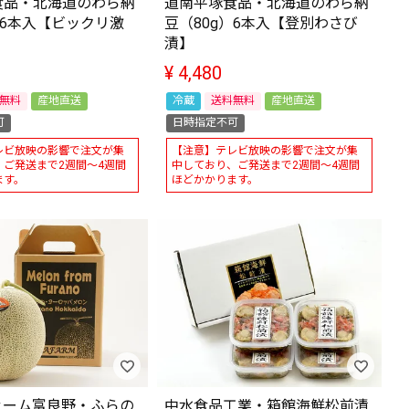
食品・北海道のわら納
道南平塚食品・北海道のわら納
）6本入【ビックリ激
豆（80g）6本入【登別わさび
漬】
¥
4,480
無料
産地直送
冷蔵
送料無料
産地直送
可
日時指定不可
レビ放映の影響で注文が集
【注意】テレビ放映の影響で注文が集
、ご発送まで2週間～4週間
中しており、ご発送まで2週間～4週間
ます。
ほどかかります。
ァーム富良野・ふらの
中水食品工業・箱館海鮮松前漬