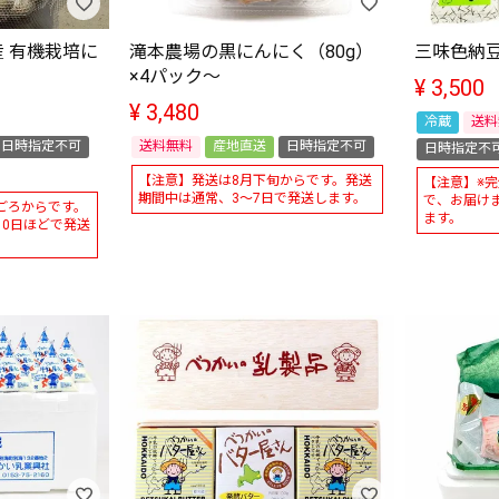
 有機栽培に
滝本農場の黒にんにく（80g）
三味色納
×4パック～
¥
3,500
¥
3,480
冷蔵
送料
日時指定不可
送料無料
産地直送
日時指定不可
日時指定不
【注意】発送は8月下旬からです。発送
【注意】※
期間中は通常、3～7日で発送します。
で、お届け
ごろからです。
ます。
10日ほどで発送