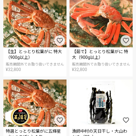
【生】とっとり松葉がに 特大
【茹で】とっとり松葉がに 特
（900g以上）
大（900g以上）
販売期間外でお取り扱いできません
販売期間外でお取り扱いできません
¥
32,800
¥
32,800
特選とっとり松葉がに五輝星
漁師中村の天日干し・大山わ