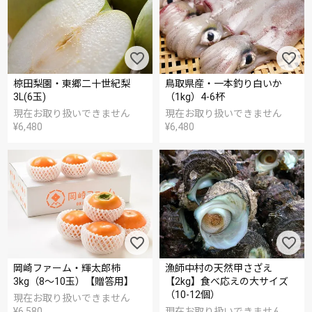
椋田梨園・東郷二十世紀梨
鳥取県産・一本釣り白いか
3L(6玉)
（1kg）4-6杯
現在お取り扱いできません
現在お取り扱いできません
¥
6,480
¥
6,480
岡崎ファーム・輝太郎柿
漁師中村の天然甲さざえ
3kg（8～10玉）【贈答用】
【2kg】食べ応えの大サイズ
（10-12個）
現在お取り扱いできません
¥
6,580
現在お取り扱いできません