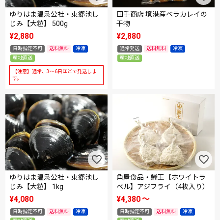
ゆりはま温泉公社・東郷池し
田手商店 境港産ベラカレイの
じみ【大粒】 500g
干物
¥
2,880
¥
2,880
日時指定不可
送料無料
冷凍
通常発送
送料無料
冷凍
産地直送
産地直送
【注意】通常、3～6日ほどで発送しま
す。
ゆりはま温泉公社・東郷池し
角屋食品・鯵王【ホワイトラ
じみ【大粒】 1kg
ベル】アジフライ（4枚入り）
¥
4,080
¥
4,380
〜
日時指定不可
送料無料
冷凍
日時指定不可
送料無料
冷凍