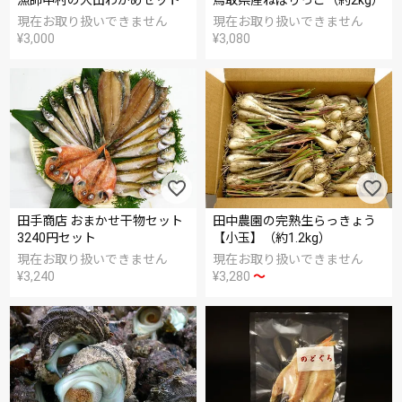
漁師中村の大山わかめセット
烏取県産ねばりっこ（約2kg）
現在お取り扱いできません
現在お取り扱いできません
¥
3,000
¥
3,080
田手商店 おまかせ干物セット
田中農園の完熟生らっきょう
3240円セット
【小玉】（約1.2kg）
現在お取り扱いできません
現在お取り扱いできません
¥
3,240
¥
3,280
〜