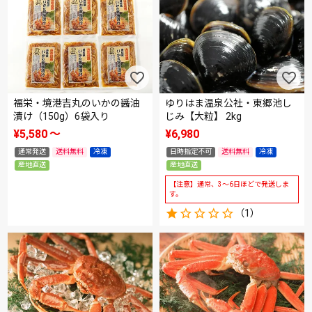
福栄・境港吉丸のいかの醤油
ゆりはま温泉公社・東郷池し
漬け（150g）6袋入り
じみ【大粒】 2kg
¥
5,580
〜
¥
6,980
通常発送
送料無料
冷凍
日時指定不可
送料無料
冷凍
産地直送
産地直送
【注意】通常、3～6日ほどで発送しま
す。
（1）