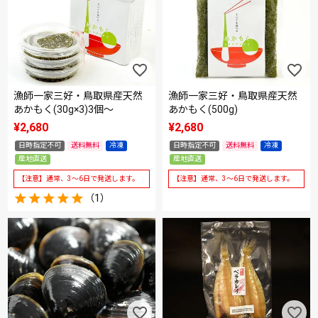
漁師一家三好・鳥取県産天然
漁師一家三好・鳥取県産天然
あかもく(30g×3)3個～
あかもく(500g)
¥
2,680
¥
2,680
日時指定不可
送料無料
冷凍
日時指定不可
送料無料
冷凍
産地直送
産地直送
【注意】通常、3～6日で発送します。
【注意】通常、3～6日で発送します。
（1）