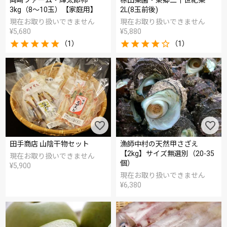
岡崎ファーム・輝太郎柿
椋田梨園・東郷二十世紀梨
3kg（8～10玉）【家庭用】
2L(8玉前後)
現在お取り扱いできません
現在お取り扱いできません
¥
5,680
¥
5,880
（1）
（1）
田手商店 山陰干物セット
漁師中村の天然甲さざえ
【2kg】サイズ無選別（20-35
現在お取り扱いできません
個）
¥
5,900
現在お取り扱いできません
¥
6,380