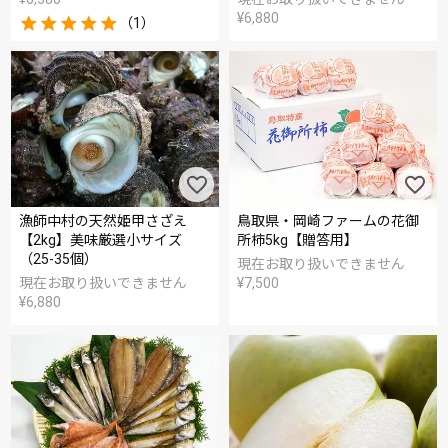
¥
6,880
（1）
漁師中村の天然姫甲さざえ
鳥取県・岡崎ファームの花御
【2kg】美味厳選小サイズ
所柿5kg【贈答用】
（25-35個）
現在お取り扱いできません
現在お取り扱いできません
¥
7,500
¥
6,880