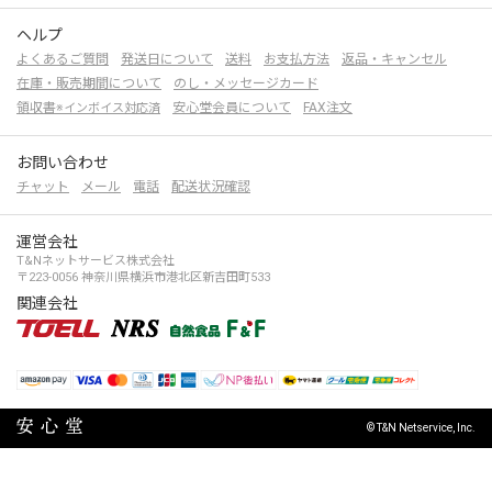
ヘルプ
よくあるご質問
発送日について
送料
お支払方法
返品・キャンセル
在庫・販売期間について
のし・メッセージカード
領収書
安心堂会員について
FAX注文
※インボイス対応済
お問い合わせ
チャット
メール
電話
配送状況確認
運営会社
T&Nネットサービス株式会社
〒223-0056 神奈川県横浜市港北区新吉田町533
関連会社
© T&N Netservice, Inc.