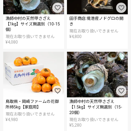
漁師中村の天然甲さざえ
田手商店 境港産ノドグロの開
【1kg】サイズ無選別（10-15
き
個）
現在お取り扱いできません
現在お取り扱いできません
¥
4,800
¥
4,080
鳥取県・岡崎ファームの花御
漁師中村の天然甲さざえ
所柿5kg【家庭用】
【1.5kg】サイズ無選別（15-
20個）
現在お取り扱いできません
¥
4,980
現在お取り扱いできません
¥
5,280