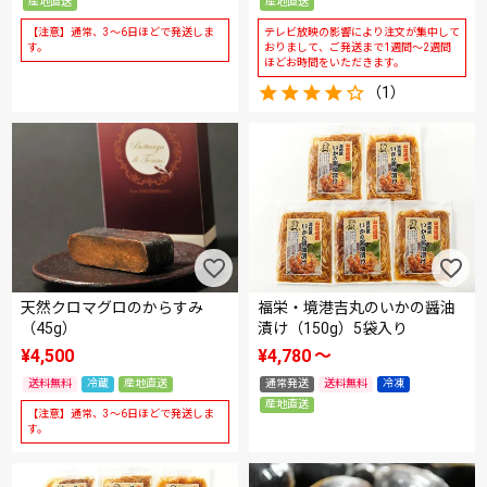
産地直送
産地直送
【注意】通常、3～6日ほどで発送しま
テレビ放映の影響により注文が集中して
す。
おりまして、ご発送まで1週間～2週間
ほどお時間をいただきます。
（1）
天然クロマグロのからすみ
福栄・境港吉丸のいかの醤油
（45g）
漬け（150g）5袋入り
¥
4,500
¥
4,780
〜
送料無料
冷蔵
産地直送
通常発送
送料無料
冷凍
産地直送
【注意】通常、3～6日ほどで発送しま
す。