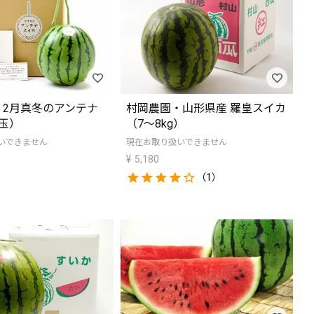
・2月真冬のアンテナ
村岡農園・山形県産 羅皇スイカ
玉）
（7～8kg）
いできません
現在お取り扱いできません
¥
5,180
（1）