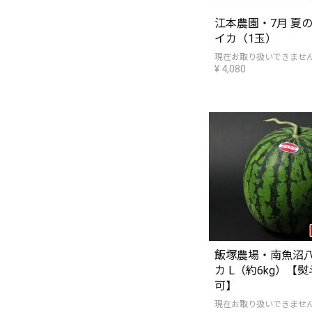
江本農園・7月 夏
イカ（1玉）
現在お取り扱いできませ
¥
4,080
飯塚農場・南魚沼
カ L（約6kg）【
可】
現在お取り扱いできませ