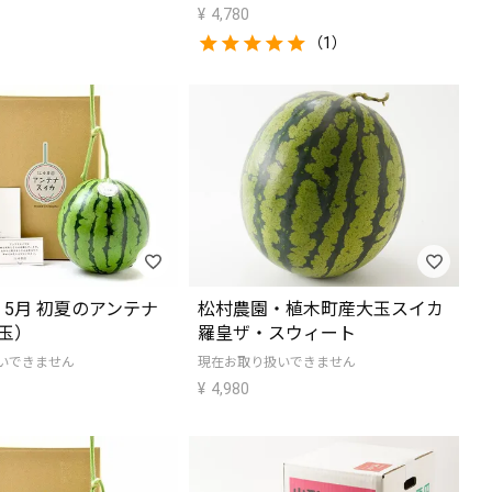
¥
4,780
（1）
5月 初夏のアンテナ
松村農園・植木町産大玉スイカ
玉）
羅皇ザ・スウィート
いできません
現在お取り扱いできません
¥
4,980