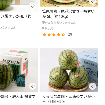
笹原農園・尾花沢甘さ一番すい
八街すいか4L（約
か 5L（約10kg）
現在お取り扱いできません
いできません
¥
6,380
（3）
部会・超大玉 福賀す
くろぜむ農園・三浦のすいか小
玉（3個～5個）