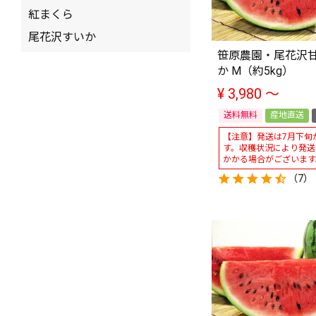
紅まくら
尾花沢すいか
笹原農園・尾花沢
か M（約5kg）
¥
3,980
〜
送料無料
産地直送
【注意】発送は7月下旬
す。収穫状況により発送
かかる場合がございます
（7）