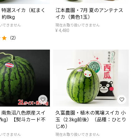
・特選スイカ（紅まく
江本農園・7月 夏のアンテナス
約8kg
イカ（黄色1玉）
いできません
現在お取り扱いできません
¥
4,480
（2）
・南魚沼八色原産スイ
久富農園・植木の篤壌スイカ 小
約7kg）【熨斗カード不
玉（2.3kg前後）（品種：ひとり
じめ）
いできません
現在お取り扱いできません