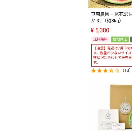
笹原農園・尾花沢
か 3L（約8kg）
¥
5,380
送料無料
産地直送
【注意】発送は7月下旬
す。数量が少ないサイズ
穫状況に合わせて販売を
す。
（13