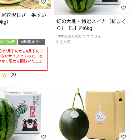
・尾花沢甘さ一番すい
虹の大地・特選スイカ（紅まく
9kg）
ら）【L】約6kg
現在お取り扱いできません
産地直送
日時指定不可
¥
3,780
送は7月下旬から8月下旬で
少ないサイズですので、収
わせて販売を開始いたしま
（3）