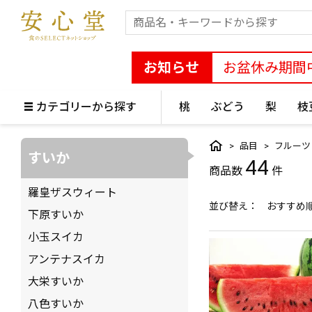
お知らせ
お盆休み期間
カテゴリーから探す
桃
ぶどう
梨
枝
品目
フルーツ
すいか
44
羅皇ザスウィート
並び替え
おすすめ
下原すいか
小玉スイカ
アンテナスイカ
大栄すいか
八色すいか