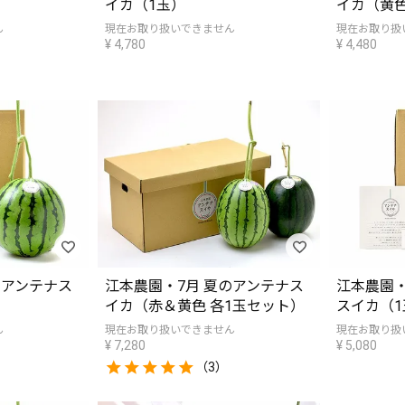
イカ（1玉）
イカ（黄色
ん
現在お取り扱いできません
現在お取り扱
¥
4,780
¥
4,480
のアンテナス
江本農園・7月 夏のアンテナス
江本農園
イカ（赤＆黄色 各1玉セット）
スイカ（1
ん
現在お取り扱いできません
現在お取り扱
¥
7,280
¥
5,080
（3）