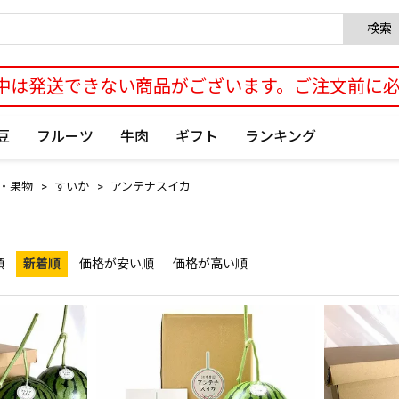
検索
中は発送できない商品がございます。ご注文前に
豆
フルーツ
牛肉
ギフト
ランキング
・果物
すいか
アンテナスイカ
順
新着順
価格が安い順
価格が高い順