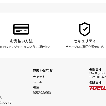
お支払い方法
セキュリティ
zonPay,クレジット,後払い,代引,銀行振込
全ページSSL(暗号化通信)対応
運営会社
お問い合わせ
T&Nネット
チャット
〒223-00
メール
関連会社
電話
配送状況確認
ル
について