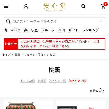
0
桃
ぶどう
梨
枝豆
フルーツ
牛肉
ギフト
ランキング
お盆休み期間中は発送できない商品がございます。ご注
お知らせ
文前に必ずこちらをご確認下さい。
トップ
品目
フルーツ・果物
いちご
桃薫
おすすめ順
新着順
価格が安い順
価格が高い順
3