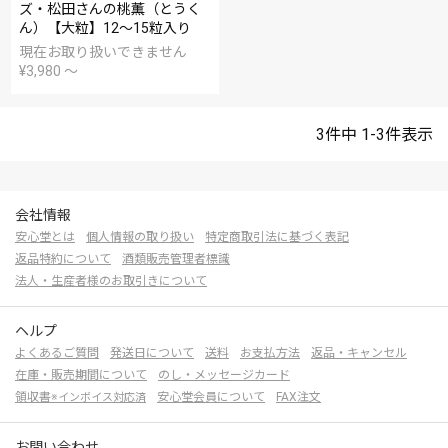
ズ・松田さんの桃薫（とうく
ん）【大粒】12～15粒入り
現在お取り扱いできません
¥
3,980
〜
3
件中
1
-
3
件表示
会社情報
安心堂とは
個人情報の取り扱い
特定商取引法に基づく表記
返品特約について
酒類販売管理者標識
法人・生産者様のお取引きについて
ヘルプ
よくあるご質問
発送日について
送料
お支払方法
返品・キャンセル
在庫・販売期間について
のし・メッセージカード
領収書
安心堂会員について
FAX注文
※インボイス対応済
お問い合わせ