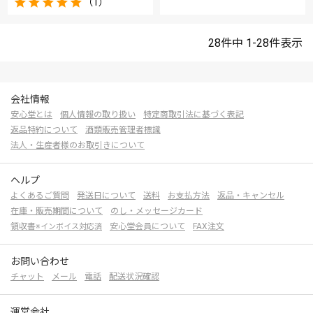
（1）
28
件中
1
-
28
件表示
会社情報
安心堂とは
個人情報の取り扱い
特定商取引法に基づく表記
返品特約について
酒類販売管理者標識
法人・生産者様のお取引きについて
ヘルプ
よくあるご質問
発送日について
送料
お支払方法
返品・キャンセル
在庫・販売期間について
のし・メッセージカード
領収書
安心堂会員について
FAX注文
※インボイス対応済
お問い合わせ
チャット
メール
電話
配送状況確認
運営会社