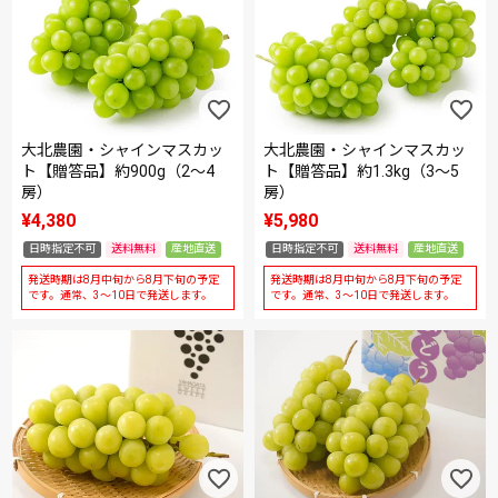
大北農園・シャインマスカッ
大北農園・シャインマスカッ
ト【贈答品】約900g（2～4
ト【贈答品】約1.3kg（3～5
房）
房）
¥
4,380
¥
5,980
日時指定不可
送料無料
産地直送
日時指定不可
送料無料
産地直送
発送時期は8月中旬から8月下旬の予定
発送時期は8月中旬から8月下旬の予定
です。通常、3～10日で発送します。
です。通常、3～10日で発送します。