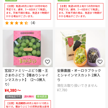
【注意】発送は8月上旬から8月中旬の
【注意】発送は8月上旬から8月中旬の
予定です。通常、3～6日ほどで発送し
予定です。通常、3～6日ほどで発送し
ます。天候不順の場合、発送まで時間が
ます。天候不順の場合、発送まで時間が
かかる場合がございます。
かかる場合がございます。
（4）
宮田ファミリーぶどう園・王
安藤農園・オーロラブラック
さまのぶどう【種ありシャイ
とシャインマスカット 2房入
ンマスカット】（2～3房入
り
り）
現在お取り扱いできません
¥
4,380
〜
¥
7,780
日時指定不可
送料無料
産地直送
【注意】発送期間は8月上旬から10月上
旬です。種ありぶどうの完熟状態は非常