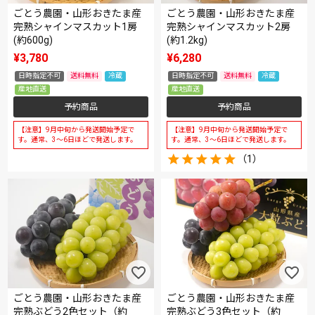
ごとう農園・山形おきたま産
ごとう農園・山形おきたま産
完熟シャインマスカット1房
完熟シャインマスカット2房
(約600g)
(約1.2kg)
¥
3,780
¥
6,280
日時指定不可
送料無料
冷蔵
日時指定不可
送料無料
冷蔵
産地直送
産地直送
予約商品
予約商品
【注意】9月中旬から発送開始予定で
【注意】9月中旬から発送開始予定で
す。通常、3～6日ほどで発送します。
す。通常、3～6日ほどで発送します。
（1）
ごとう農園・山形おきたま産
ごとう農園・山形おきたま産
完熟ぶどう2色セット（約
完熟ぶどう3色セット（約