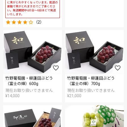
に実がとれやすくなっています。配送の
振動で実がとれますのでご了承くださ
い。発送期間中は3日～6日ほどで発送
いたします。
（2）
竹野葡萄園・柳蓮田ぶどう
竹野葡萄園・柳蓮田ぶどう
（富士の輝）600g
（富士の輝）700g
現在お取り扱いできません
現在お取り扱いできません
¥
14,000
¥
21,000