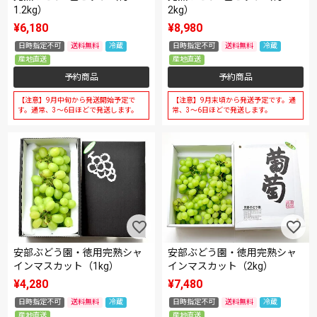
1.2kg）
2kg）
¥
6,180
¥
8,980
日時指定不可
送料無料
冷蔵
日時指定不可
送料無料
冷蔵
産地直送
産地直送
予約商品
予約商品
【注意】9月中旬から発送開始予定で
【注意】9月末頃から発送予定です。通
す。通常、3～6日ほどで発送します。
常、3～6日ほどで発送します。
安部ぶどう園・徳用完熟シャ
安部ぶどう園・徳用完熟シャ
インマスカット（1kg）
インマスカット（2kg）
¥
4,280
¥
7,480
日時指定不可
送料無料
冷蔵
日時指定不可
送料無料
冷蔵
産地直送
産地直送