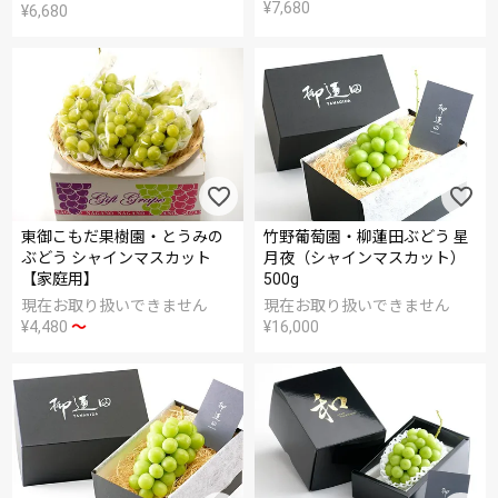
¥
7,680
¥
6,680
東御こもだ果樹園・とうみの
竹野葡萄園・柳蓮田ぶどう 星
ぶどう シャインマスカット
月夜（シャインマスカット）
【家庭用】
500g
現在お取り扱いできません
現在お取り扱いできません
¥
4,480
〜
¥
16,000